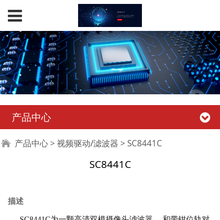
产品中心
SC8441C
产品中心
>
视频驱动/滤波器
>
SC8441C
SC8441C
描述
SC8441C为一颗高清双模摄像头滤波器， 和带钳位轨对